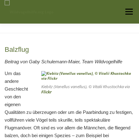
Zum
Inhalt
Menü
springen
Startseite
Über uns
Vogelwissen
Balzflug
Auffangstationen
Beitrag von Gaby Schulemann-Maier, Team Wildvogelhilfe
Um das
andere
Kiebitz (Vanellus vanellus), © Vitalii Khustochka via
Geschlecht
Flickr
von den
eigenen
Qualitäten zu überzeugen oder um die Paarbindung zu festigen,
vollführen viele Vögel teils skurille, teils spektakuläre
Flugmanöver. Oft sind es vor allem die Männchen, die fliegend
balzen, doch bei einigen Spezies – zum Beispiel bei