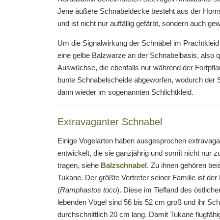
Jene äußere Schnabeldecke besteht aus der Horn
und ist nicht nur auffällig gefärbt, sondern auch gewe
Um die Signalwirkung der Schnäbel im Prachtkleid 
eine gelbe Balzwarze an der Schnabelbasis, also q
Auswüchse, die ebenfalls nur während der Fortpfl
bunte Schnabelscheide abgeworfen, wodurch der Sc
dann wieder im sogenannten Schlichtkleid.
Extravaganter Schnabel
Einige Vogelarten haben ausgesprochen extravag
entwickelt, die sie ganzjährig und somit nicht nur z
tragen, siehe
Balzschnabel
. Zu ihnen gehören bei
Tukane. Der größte Vertreter seiner Familie ist de
(
Ramphastos toco
). Diese im Tiefland des östlic
lebenden Vögel sind 56 bis 52 cm groß und ihr Sch
durchschnittlich 20 cm lang. Damit Tukane flugfähig