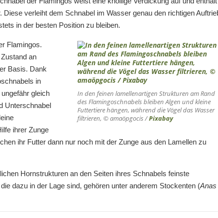
hnabel der Flamingos weist eine knollige Verdickung auf und enthält
ur. Diese verleiht dem Schnabel im Wasser genau den richtigen Auftrie
ts in der besten Position zu bleiben.
er Flamingos.
n Zustand an
der Basis. Dank
oschnabels in
 ungefähr gleich
In den feinen lamellenartigen Strukturen am Rand
des Flamingoschnabels bleiben Algen und kleine
nd Unterschnabel
Futtertiere hängen, während die Vögel das Wasser
leine
filtrieren, © amaöpgocis /
Pixabay
lfe ihrer Zunge
hen ihr Futter dann nur noch mit der Zunge aus den Lamellen zu
chen Hornstrukturen an den Seiten ihres Schnabels feinste
, die dazu in der Lage sind, gehören unter anderem Stockenten (
Anas