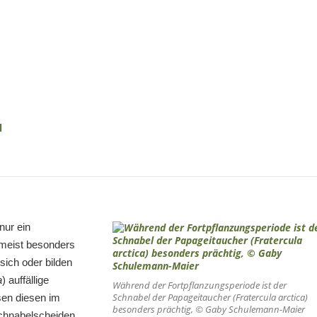
l
nur ein
 meist besonders
sich oder bilden
a
) auffällige
Während der Fortpflanzungsperiode ist der
Schnabel der Papageitaucher (
Fratercula arctica
)
sen diesen im
besonders prächtig, © Gaby Schulemann-Maier
chnabelscheiden.