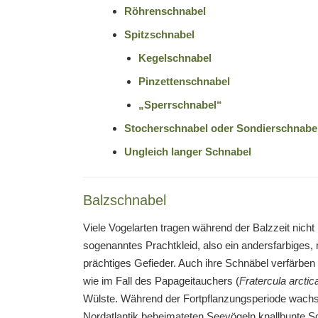
Röhrenschnabel
Spitzschnabel
Kegelschnabel
Pinzettenschnabel
„Sperrschnabel“
Stocherschnabel oder Sondierschnabe
Ungleich langer Schnabel
Balzschnabel
Viele Vogelarten tragen während der Balzzeit nicht 
sogenanntes Prachtkleid, also ein andersfarbiges,
prächtiges Gefieder. Auch ihre Schnäbel verfärben 
wie im Fall des Papageitauchers (
Fratercula arctic
Wülste. Während der Fortpflanzungsperiode wach
Nordatlantik beheimateten Seevögeln knallbunte S