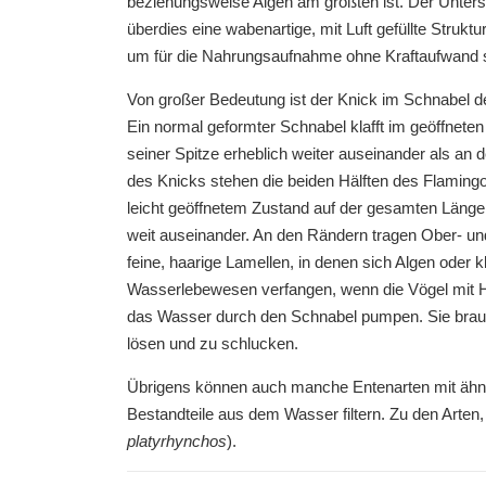
beziehungsweise Algen am größten ist. Der Untersc
überdies eine wabenartige, mit Luft gefüllte Strukt
um für die Nahrungsaufnahme ohne Kraftaufwand ste
Von großer Bedeutung ist der Knick im Schnabel d
Ein normal geformter Schnabel klafft im geöffnete
seiner Spitze erheblich weiter auseinander als an 
des Knicks stehen die beiden Hälften des Flaming
leicht geöffnetem Zustand auf der gesamten Länge
weit auseinander. An den Rändern tragen Ober- u
feine, haarige Lamellen, in denen sich Algen oder k
Wasserlebewesen verfangen, wenn die Vögel mit Hi
das Wasser durch den Schnabel pumpen. Sie brauc
lösen und zu schlucken.
Übrigens können auch manche Entenarten mit ähnli
Bestandteile aus dem Wasser filtern. Zu den Arten
platyrhynchos
).