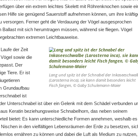
rfügen über ein extrem leichtes Skelett mit Röhrenknochen sowie ei
en Hilfe sie genügend Sauerstoff aufnehmen können, um ihre kräftig
u versorgen. Ferner geht die Verdauung der Vögel ausgesprochen
en Ballast mit sich herumtragen müssen, während sie fliegen. Vögel
vorgebrachten extremen Leichtbauweise.
aufe der Zeit
r Vögel sowie die
epasst. Der
ge Tiere. Er ist
Lang und spitz ist der Schnabel der Inkaseeschwal
(
Larosterna inca
), sie kann damit besonders leicht
äugetieren
Fisch fangen, © Gaby Schulemann-Maier
em Grundaufbau
erschnabel ist
 der Unterschnabel ist über ein Gelenk mit dem Schädel verbunden u
el aus Keratin beziehungsweise Schnabelhorn, das neben seinem
rteil bietet: Es kann unterschiedliche Formen annehmen, weshalb es
 Nischen in den vielfältigen Lebensräumen der Erde zu besetzen, sic
blemlos ernähren zu können und dabei die Luft als Medium zu nutzen,