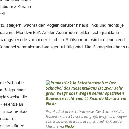
substanz Keratin
llt.
zu steigern, wächst den Vögeln darüber hinaus links und rechts je
uasi im „Mundwinkel“. An den Augenlidern bilden sich graublaue
anzungsperiode vorhanden sind. Im Spätsommer wird die leuchtend
hnabel schmaler und weniger auffällig wird. Die Papageitaucher sin
ante Schnäbel
ur Balzperiode
spielsweise die
r Riesentukan
hen Südamerikas
Prunkstück in Leichtbauweise: Der Schnabel des
Riesentukans ist zwar sehr groß, wiegt aber wegen
nabel ist
seiner speziellen Bauweise nicht viel, © Ricardo
 sind, dürfen
Martins via
Flickr