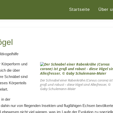
Startseite
Über u
ögel
dvogelhilfe
er Körperform und
ich die über
hre Schnäbel sind
Der Schnabel einer Rabenkrähe (
Corvus corone
) ist
eses Körperteils
groß und robust – diese Vögel sind Allesfresser, ©
Gaby Schulemann-Maier
elart.
 in der
dahin nur von fliegenden Insekten und flugfähigen Echsen bevölkert
 Lebewesen nicht viel wiegen, was im Laufe der Evolution zu speziell