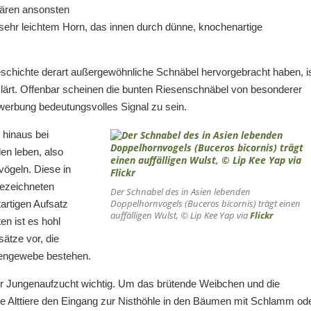
wären ansonsten
sehr leichtem Horn, das innen durch dünne, knochenartige
schichte derart außergewöhnliche Schnäbel hervorgebracht haben, i
eklärt. Offenbar scheinen die bunten Riesenschnäbel von besonderer
rwerbung bedeutungsvolles Signal zu sein.
 hinaus bei
len leben, also
vögeln. Diese in
bezeichneten
Der Schnabel des in Asien lebenden
Doppelhornvogels (
Buceros bicornis
) trägt einen
artigen Aufsatz
auffälligen Wulst, © Lip Kee Yap via
Flickr
en ist es hohl
ätze vor, die
hengewebe bestehen.
der Jungenaufzucht wichtig. Um das brütende Weibchen und die
ie Alttiere den Eingang zur Nisthöhle in den Bäumen mit Schlamm od