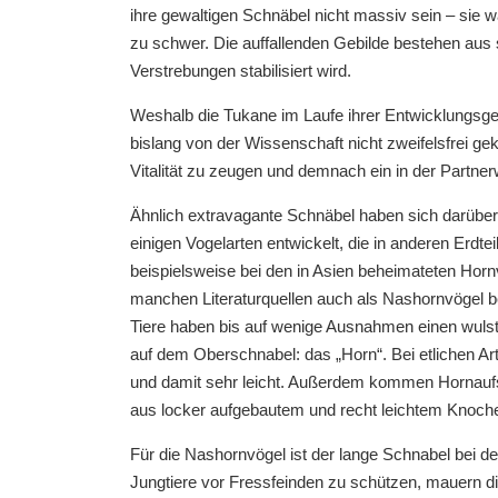
ihre gewaltigen Schnäbel nicht massiv sein – sie 
zu schwer. Die auffallenden Gebilde bestehen aus 
Verstrebungen stabilisiert wird.
Weshalb die Tukane im Laufe ihrer Entwicklungsge
bislang von der Wissenschaft nicht zweifelsfrei g
Vitalität zu zeugen und demnach ein in der Partne
Ähnlich extravagante Schnäbel haben sich darüber
einigen Vogelarten entwickelt, die in anderen Erdtei
beispielsweise bei den in Asien beheimateten Horn
manchen Literaturquellen auch als Nashornvögel 
Tiere haben bis auf wenige Ausnahmen einen wulst
auf dem Oberschnabel: das „Horn“. Bei etlichen Art
und damit sehr leicht. Außerdem kommen Hornaufs
aus locker aufgebautem und recht leichtem Knoc
Für die Nashornvögel ist der lange Schnabel bei 
Jungtiere vor Fressfeinden zu schützen, mauern d