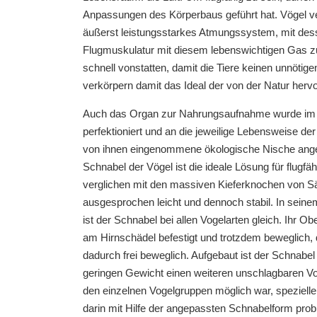
Anpassungen des Körperbaus geführt hat. Vögel ve
äußerst leistungsstarkes Atmungssystem, mit dess
Flugmuskulatur mit diesem lebenswichtigen Gas z
schnell vonstatten, damit die Tiere keinen unnötig
verkörpern damit das Ideal der von der Natur her
Auch das Organ zur Nahrungsaufnahme wurde im L
perfektioniert und an die jeweilige Lebensweise de
von ihnen eingenommene ökologische Nische ang
Schnabel der Vögel ist die ideale Lösung für flugfähi
verglichen mit den massiven Kieferknochen von S
ausgesprochen leicht und dennoch stabil. In sein
ist der Schnabel bei allen Vogelarten gleich. Ihr Ob
am Hirnschädel befestigt und trotzdem beweglich,
dadurch frei beweglich. Aufgebaut ist der Schnab
geringen Gewicht einen weiteren unschlagbaren Vo
den einzelnen Vogelgruppen möglich war, spezielle
darin mit Hilfe der angepassten Schnabelform pro