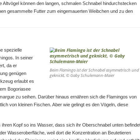
. Die Altvögel können den langen, schmalen Schnabel hindurchstecken
hen gesammelte Futter zum eingemauerten Weibchen und zu den
 spezielle
mingos. In seiner
rt, da er
Beim Flamingo ist der Schnabel asymmetrisch und
fung genügen
geknickt, © Gaby Schulemann-Maier
rkzeug erlaubt es
dem Bogoriasee
amargue zu seihen. Darüber hinaus ernähren sich die Flamingos von
ich von kleinen Fischen. Aber wie gelingt es den Vögeln, diese
ren Kopf so ins Wasser, dass sich ihr Oberschnabel unten befindet
 der Wasseroberfläche, weil dort die Konzentration an Beutetieren