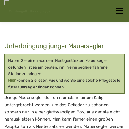
Zum
Inhalt
Menü
springen
Startseite
Über uns
Vogelwissen
Unterbringung junger Mauersegler
Auffangstationen
Haben Sie einen aus dem Nest gestürzten Mauersegler
gefunden, ist es am besten, ihn in eine seglererfahrene
Station zu bringen.
Hier
können Sie lesen, wie und wo Sie eine solche Pflegestelle
für Mauersegler finden können.
Junge Mauersegler dürfen niemals in einem Käfig
untergebracht werden, um das Gefieder zu schonen,
sondern nur in einer glattwandigen Box, aus der sie nicht
herausklettern können. Man kann ferner einen großen
Pappkarton als Nestersatz verwenden. Mauersegler werden