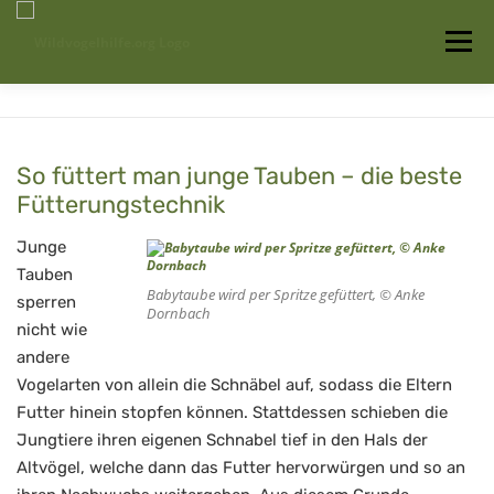
Zum
Inhalt
Menü
springen
Startseite
Über uns
Vogelwissen
So füttert man junge Tauben – die beste
Fütterungstechnik
Auffangstationen
Junge
Tauben
Babytaube wird per Spritze gefüttert, © Anke
sperren
Dornbach
nicht wie
andere
Vogelarten von allein die Schnäbel auf, sodass die Eltern
Futter hinein stopfen können. Stattdessen schieben die
Jungtiere ihren eigenen Schnabel tief in den Hals der
Altvögel, welche dann das Futter hervorwürgen und so an