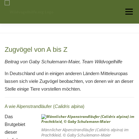
Zum
Inhalt
Menü
springen
Startseite
Über uns
Vogelwissen
Zugvögel von A bis Z
Auffangstationen
Beitrag von Gaby Schulemann-Maier, Team Wildvogelhilfe
In Deutschland und in einigen anderen Ländern Mitteleuropas
lassen sich viele Zugvögel beobachten, von denen wir an dieser
Stelle einige Tiere vorstellen möchten.
A wie Alpenstrandläufer (
Calidris alpina
)
Das
Brutgebiet
Männlicher Alpenstrandläufer (
Calidris alpina
) im
dieser
Prachtkleid, © Gaby Schulemann-Maier