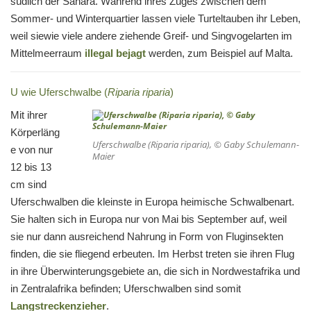
südlich der Sahara. Während ihres Zuges zwischen dem
Sommer- und Winterquartier lassen viele Turteltauben ihr Leben,
weil siewie viele andere ziehende Greif- und Singvogelarten im
Mittelmeerraum
illegal bejagt
werden, zum Beispiel auf Malta.
U wie Uferschwalbe (
Riparia riparia
)
Mit ihrer
Körperläng
Uferschwalbe (
Riparia riparia
), © Gaby Schulemann-
e von nur
Maier
12 bis 13
cm sind
Uferschwalben die kleinste in Europa heimische Schwalbenart.
Sie halten sich in Europa nur von Mai bis September auf, weil
sie nur dann ausreichend Nahrung in Form von Fluginsekten
finden, die sie fliegend erbeuten. Im Herbst treten sie ihren Flug
in ihre Überwinterungsgebiete an, die sich in Nordwestafrika und
in Zentralafrika befinden; Uferschwalben sind somit
Langstreckenzieher
.