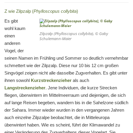
Z wie Zilpzalp (
Phylloscopus collybita
)
Es gibt
wohl kaum
Zilpzalp (
Phylloscopus collybita
), © Gaby
einen
Schulemann-Maier
anderen
Vogel, der
seinen Namen im Frühling und Sommer so deutlich vernehmbar
schmettert wie der Zilpzalp. Diese nur 10 bis 12 cm großen
Singvögel zeigen nicht alle dasselbe Zugverhalten. Es gibt unter
ihnen sowohl
Kurzstreckenzieher
als auch
Langstreckenzieher
. Jene Individuen, die kurze Strecken
fliegen, überwintern im Mittelmeerraum und diejenigen, die sich
auf lange Reisen begeben, wandern bis in die Sahelzone südlich
der Sahara. Immer wieder wurden in den vergangenen Jahren
auch einzelne Zilpzalpe beobachtet, die in Mitteleuropa
überwintert haben. Wie es scheint, führt der Klimawandel zu
einer Veränderung des Zugverhaltens dieser Vogelart. Sie