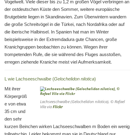
Vogelwelt. Viele dieser bis zu 1,2 m großen Vögel verbringen an
der ostdeutschen Küste den Sommer, weitere europäische
Brutgebiete liegen in Skandinavien. Zum Überwintern wandern
die große Schreitvögel in die Türkei, nach Nordafrika oder auf
die iberische Halbinsel. In Spanien hat man im Winter
beispielsweise in der Extremdadura gute Chancen, große
Kranichgruppen beobachten zu können. Wegen ihrer
trompetenden Rufe, die sie während des Fluges ausstoßen,
erregen ziehende Kraniche meist viel Aufmerksamkeit.
L wie Lachseeschwalbe (
Gelochelidon nilotica
)
Mit ihrer
Körpergröß
Lachseeschwalbe (Gelochelidon nilotica), © Rafael
e von etwa
Vila via
Flickr
35 cm und
den sehr
kurzen Beinchen wirken Lachseeschwalben m Boden ein wenig
tollpatschig. Leider bekommt man sie in Deutschland nur