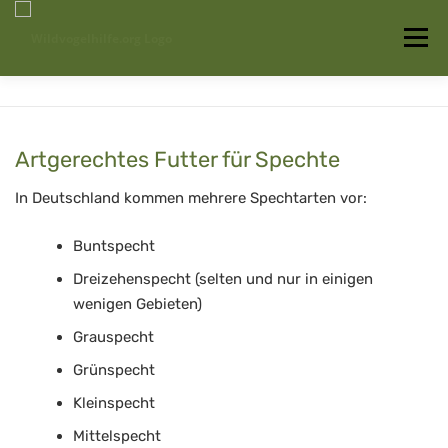
Zum
Inhalt
Menü
springen
Startseite
Über uns
Vogelwissen
Artgerechtes Futter für Spechte
Auffangstationen
In Deutschland kommen mehrere Spechtarten vor:
Buntspecht
Dreizehenspecht (selten und nur in einigen
wenigen Gebieten)
Grauspecht
Grünspecht
Kleinspecht
Mittelspecht