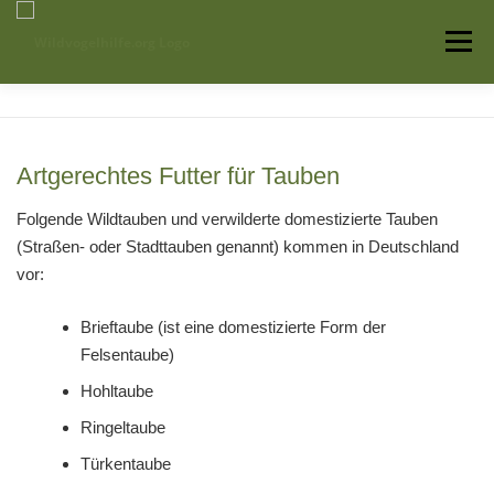
Zum
Inhalt
Menü
springen
Startseite
Über uns
Vogelwissen
Artgerechtes Futter für Tauben
Auffangstationen
Folgende Wildtauben und verwilderte domestizierte Tauben
(Straßen- oder Stadttauben genannt) kommen in Deutschland
vor:
Brieftaube (ist eine domestizierte Form der
Felsentaube)
Hohltaube
Ringeltaube
Türkentaube