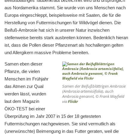
Beifußblättriges Taubenkraut bezeichnet wird und ursprünglich
aus Nordamerika stammt. Sie wurde von uns Menschen nach
Europa eingeschleppt, beispielsweise mit Saaten, die für die
Herstellung von Futtermischungen für Wildvögel dienen. Die
Beifuß-Ambrosie hat sich in unserer Natur inzwischen
stellenweise bereits stark ausbreiten können. Bedenklich hieran
ist, dass die Pollen dieser Pflanzenart als hochallergen gelten
und Allergikern massive Probleme bereiten.
Samen eben dieser
Pflanze, die vielen
Menschen im Frühjahr
Samen der Beifußblättrigen Ambrosie
das Atmen zur Qual
(
Ambrosia artemisiifolia
), auch
werden lässt, wurden
Ambrosia genannt, © Frank Mayfield
laut dem Magazin
via
Flickr
ÖKO-TEST bei einer
Überprüfung im Jahr 2007 in 15 der 18 getesteten
Futtermischungen nachgewiesen. Sie sind vermutlich als
(unerwünschte) Beimengung in das Futter geraten, weil die