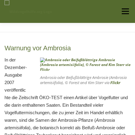
Zum
Inhalt
Menü
springen
Startseite
Über uns
Vogelwissen
Warnung vor Ambrosia
Auffangstationen
In der
Dezember-
Ausgabe
Ambrosia oder Beifußblättrige Ambrosie (
Ambrosia
2007
artemisiifolia
), © Forest and Kim Starr via
Flickr
veröffentlic
hte die Zeitschrift ÖKO-TEST einen Artikel über Vogelfutter und
die darin enthaltenen Saaten. Ein Bestandteil vieler
Vogelfuttermischungen, die zu jener Zeit im Handel erhältlich
waren, sind die Samen der Ambrosia-Pflanze (
Ambrosia
artemisiifolia
), die botanisch korrekt als Beifuß-Ambrosie oder