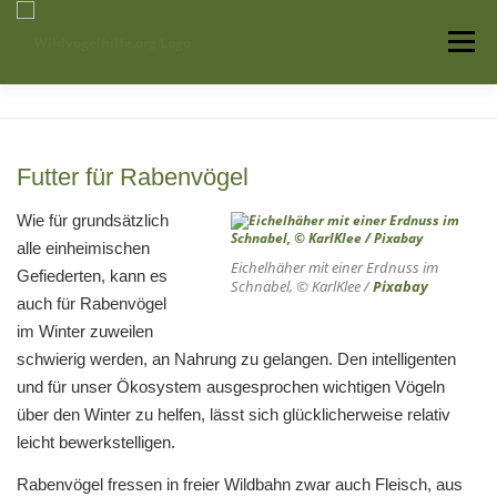
Zum
Inhalt
Menü
springen
Startseite
Über uns
Vogelwissen
Futter für Rabenvögel
Auffangstationen
Wie für grundsätzlich
alle einheimischen
Eichelhäher mit einer Erdnuss im
Gefiederten, kann es
Schnabel, © KarlKlee /
Pixabay
auch für Rabenvögel
im Winter zuweilen
schwierig werden, an Nahrung zu gelangen. Den intelligenten
und für unser Ökosystem ausgesprochen wichtigen Vögeln
über den Winter zu helfen, lässt sich glücklicherweise relativ
leicht bewerkstelligen.
Rabenvögel fressen in freier Wildbahn zwar auch Fleisch, aus