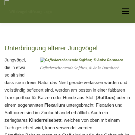
Zum
Inhalt
Menü
springen
Startseite
Über uns
Vogelwissen
Unterbringung älterer Jungvögel
Auffangstationen
Jungvögel,
die in etwa
Gefiederschonende Softbox, © Anke Dornbach
so alt sind,
dass sie in freier Natur das Nest gerade verlassen würden und
vollständig befiedert sind, werden am besten in einer faltbaren
Transportbox für Katzen oder Hunde aus Stoff (
Softbox
) oder in
einem sogenannten
Flexarium
untergebracht; Flexarien und
Softboxen sind im Zoofachhandel erhältlich. Auch ein
zerlegbares
Kinderreisebett
, welches von oben mit einem
Tuch gesichert wird, kann verwendet werden.