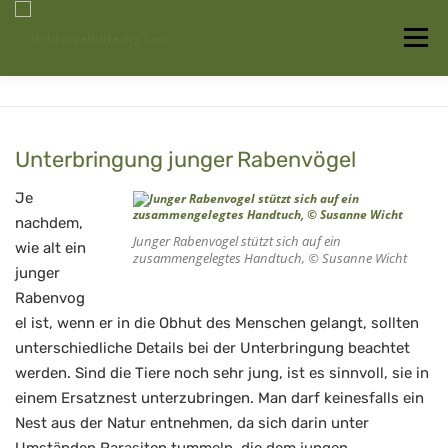
Zum
Inhalt
Menü
springen
Startseite
Über uns
Vogelwissen
Unterbringung junger Rabenvögel
Auffangstationen
Je
nachdem,
Junger Rabenvogel stützt sich auf ein
wie alt ein
zusammengelegtes Handtuch, © Susanne Wicht
junger
Rabenvog
el ist, wenn er in die Obhut des Menschen gelangt, sollten
unterschiedliche Details bei der Unterbringung beachtet
werden. Sind die Tiere noch sehr jung, ist es sinnvoll, sie in
einem Ersatznest unterzubringen. Man darf keinesfalls ein
Nest aus der Natur entnehmen, da sich darin unter