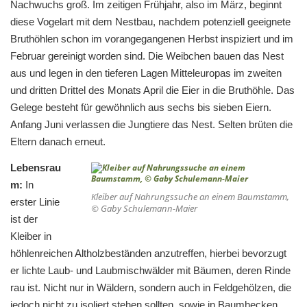
Nachwuchs groß. Im zeitigen Frühjahr, also im März, beginnt
diese Vogelart mit dem Nestbau, nachdem potenziell geeignete
Bruthöhlen schon im vorangegangenen Herbst inspiziert und im
Februar gereinigt worden sind. Die Weibchen bauen das Nest
aus und legen in den tieferen Lagen Mitteleuropas im zweiten
und dritten Drittel des Monats April die Eier in die Bruthöhle. Das
Gelege besteht für gewöhnlich aus sechs bis sieben Eiern.
Anfang Juni verlassen die Jungtiere das Nest. Selten brüten die
Eltern danach erneut.
Lebensrau
m:
In
Kleiber auf Nahrungssuche an einem Baumstamm,
erster Linie
© Gaby Schulemann-Maier
ist der
Kleiber in
höhlenreichen Altholzbeständen anzutreffen, hierbei bevorzugt
er lichte Laub- und Laubmischwälder mit Bäumen, deren Rinde
rau ist. Nicht nur in Wäldern, sondern auch in Feldgehölzen, die
jedoch nicht zu isoliert stehen sollten, sowie in Baumhecken,