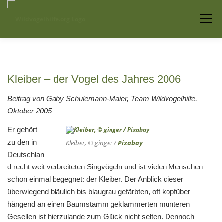
Zum
Inhalt
Menü
springen
Startseite
Über uns
Vogelwissen
Kleiber – der Vogel des Jahres 2006
Auffangstationen
Beitrag von Gaby Schulemann-Maier, Team Wildvogelhilfe,
Oktober 2005
Er gehört
zu den in
Kleiber, © ginger /
Pixabay
Deutschlan
d recht weit verbreiteten Singvögeln und ist vielen Menschen
schon einmal begegnet: der Kleiber. Der Anblick dieser
überwiegend bläulich bis blaugrau gefärbten, oft kopfüber
hängend an einen Baumstamm geklammerten munteren
Gesellen ist hierzulande zum Glück nicht selten. Dennoch