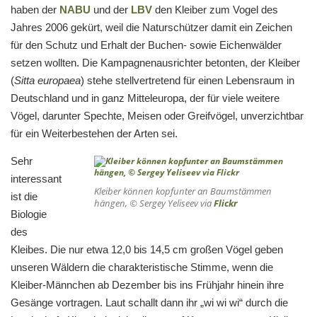
haben der
NABU
und der
LBV
den Kleiber zum Vogel des
Jahres 2006 gekürt, weil die Naturschützer damit ein Zeichen
für den Schutz und Erhalt der Buchen- sowie Eichenwälder
setzen wollten. Die Kampagnenausrichter betonten, der Kleiber
(
Sitta europae
a
) stehe stellvertretend für einen Lebensraum in
Deutschland und in ganz Mitteleuropa, der für viele weitere
Vögel, darunter Spechte, Meisen oder Greifvögel, unverzichtbar
für ein Weiterbestehen der Arten sei.
Sehr
interessant
Kleiber können kopfunter an Baumstämmen
ist die
hängen, © Sergey Yeliseev via
Flickr
Biologie
des
Kleibes. Die nur etwa 12,0 bis 14,5 cm großen Vögel geben
unseren Wäldern die charakteristische Stimme, wenn die
Kleiber-Männchen ab Dezember bis ins Frühjahr hinein ihre
Gesänge vortragen. Laut schallt dann ihr „wi wi wi“ durch die