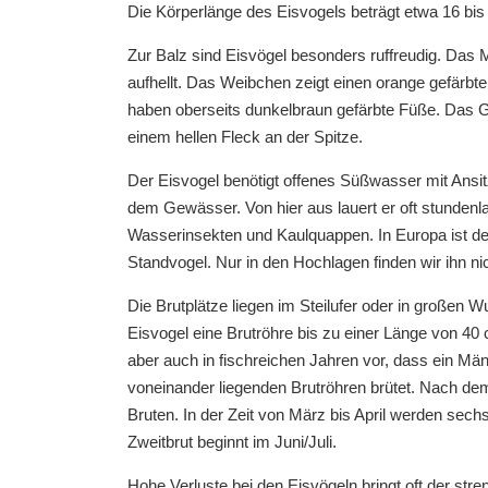
Die Körperlänge des Eisvogels beträgt etwa 16 bis
Zur Balz sind Eisvögel besonders ruffreudig. Das 
aufhellt. Das Weibchen zeigt einen orange gefärbte
haben oberseits dunkelbraun gefärbte Füße. Das Ge
einem hellen Fleck an der Spitze.
Der Eisvogel benötigt offenes Süßwasser mit Ansi
dem Gewässer. Von hier aus lauert er oft stundenl
Wasserinsekten und Kaulquappen. In Europa ist de
Standvogel. Nur in den Hochlagen finden wir ihn nic
Die Brutplätze liegen im Steilufer oder in großen W
Eisvogel eine Brutröhre bis zu einer Länge von 4
aber auch in fischreichen Jahren vor, dass ein M
voneinander liegenden Brutröhren brütet. Nach de
Bruten. In der Zeit von März bis April werden sechs
Zweitbrut beginnt im Juni/Juli.
Hohe Verluste bei den Eisvögeln bringt oft der stre