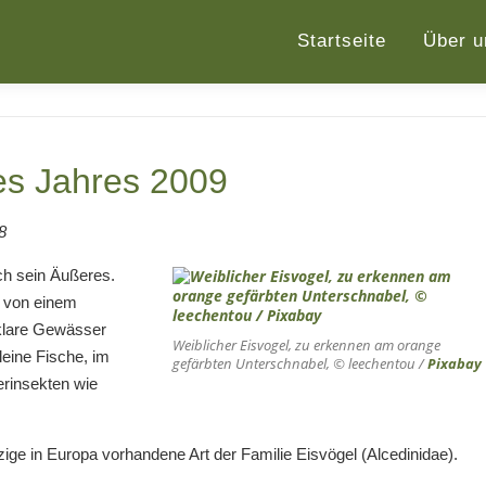
Startseite
Über u
es Jahres 2009
8
ch sein Äußeres.
t von einem
 klare Gewässer
Weiblicher Eisvogel, zu erkennen am orange
eine Fische, im
gefärbten Unterschnabel, © leechentou /
Pixabay
erinsekten wie
zige in Europa vorhandene Art der Familie Eisvögel (Alcedinidae).