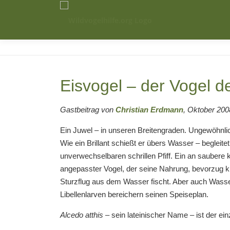
Zum
Inhalt
springen
Eisvogel – der Vogel d
Gastbeitrag von
Christian Erdmann
, Oktober 200
Ein Juwel – in unseren Breitengraden. Ungewöhnli
Wie ein Brillant schießt er übers Wasser – begleite
unverwechselbaren schrillen Pfiff. Ein an saubere
angepasster Vogel, der seine Nahrung, bevorzug kl
Sturzflug aus dem Wasser fischt. Aber auch Wass
Libellenlarven bereichern seinen Speiseplan.
Alcedo atthis
– sein lateinischer Name – ist der ein