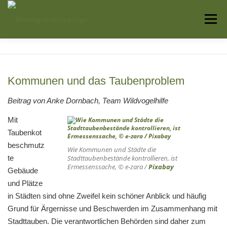
Zum
Inhalt
Menü
springen
Startseite
Über uns
Vogelwissen
Kommunen und das Taubenproblem
Auffangstationen
Beitrag von Anke Dornbach, Team Wildvogelhilfe
Mit
Taubenkot
beschmutz
Wie Kommunen und Städte die
te
Stadttaubenbestände kontrollieren, ist
Ermessenssache, © e-zara /
Pixabay
Gebäude
und Plätze
in Städten sind ohne Zweifel kein schöner Anblick und häufig
Grund für Ärgernisse und Beschwerden im Zusammenhang mit
Stadttauben. Die verantwortlichen Behörden sind daher zum