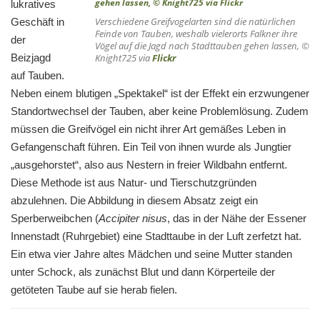
lukratives
Verschiedene Greifvogelarten sind die natürlichen
Geschäft in
Feinde von Tauben, weshalb vielerorts Falkner ihre
der
Vögel auf die Jagd nach Stadttauben gehen lassen, ©
Beizjagd
Knight725 via
Flickr
auf Tauben.
Neben einem blutigen „Spektakel“ ist der Effekt ein erzwungener
Standortwechsel der Tauben, aber keine Problemlösung. Zudem
müssen die Greifvögel ein nicht ihrer Art gemäßes Leben in
Gefangenschaft führen. Ein Teil von ihnen wurde als Jungtier
„ausgehorstet“, also aus Nestern in freier Wildbahn entfernt.
Diese Methode ist aus Natur- und Tierschutzgründen
abzulehnen. Die Abbildung in diesem Absatz zeigt ein
Sperberweibchen (
Accipiter nisus
, das in der Nähe der Essener
Innenstadt (Ruhrgebiet) eine Stadttaube in der Luft zerfetzt hat.
Ein etwa vier Jahre altes Mädchen und seine Mutter standen
unter Schock, als zunächst Blut und dann Körperteile der
getöteten Taube auf sie herab fielen.