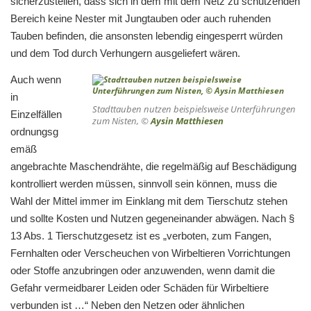
sicherzustellen, dass sich in dem mit dem Netz zu schützenden
Bereich keine Nester mit Jungtauben oder auch ruhenden
Tauben befinden, die ansonsten lebendig eingesperrt würden
und dem Tod durch Verhungern ausgeliefert wären.
Auch wenn
in
Stadttauben nutzen beispielsweise Unterführungen
Einzelfällen
zum Nisten, ©
Aysin Matthiesen
ordnungsg
emäß
angebrachte Maschendrähte, die regelmäßig auf Beschädigung
kontrolliert werden müssen, sinnvoll sein können, muss die
Wahl der Mittel immer im Einklang mit dem Tierschutz stehen
und sollte Kosten und Nutzen gegeneinander abwägen. Nach §
13 Abs. 1 Tierschutzgesetz ist es „verboten, zum Fangen,
Fernhalten oder Verscheuchen von Wirbeltieren Vorrichtungen
oder Stoffe anzubringen oder anzuwenden, wenn damit die
Gefahr vermeidbarer Leiden oder Schäden für Wirbeltiere
verbunden ist …“ Neben den Netzen oder ähnlichen