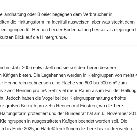
reilandhaltung oder Bioeier begegnen dem Verbraucher in
lten die Haltungsform im Idealfall ausweisen, aber was steckt denn
sbedingungen für Hennen bei der Bodenhaltung besser als diejenigen f
urzen Blick auf die Hintergründe.
d im Jahr 2006 entwickelt und sie soll den Tieren bessere
en Käfigen bieten. Die Legehennen werden in Kleingruppen von meist 
der Henne rein rechnerisch eine Fläche von 800 bis 900 cm² zum
is zwölf Hennen pro m². Sehr viel mehr Raum als im Fall der Haltung
cht. Jedoch haben die Vögel bei der Kleingruppenhaltung erhöhte
m² großen Bereich pro zehn Hennen mit Einstreu, wo die Tiere
Haltungsform protestiert und der Bundesrat hat am 6. November 201
leingruppen in ausgestalteten Käfigen beendet werden soll. Die
ch bis Ende 2025, in Härtefällen können die Tiere bis zu drei weitere