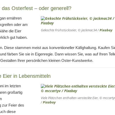
 das Osterfest – oder generell?
egan ernähren
ckgreifen oder am
Gekochte Frühstückseier, © jackmac34 /
Pixabay
Nähe die Eier
rklich gut haben.
fen. Diese stammen meist aus konventioneller Käfighaltung. Kaufen Si
 und färben Sie sie in Eigenregie. Dann wissen Sie, was auf Ihren Tell
stalten Ihrer persönlichen kleinen Oster-Kunstwerke.
 Eier in Lebensmitteln
ni im letzten
ren großartig
Viele Plätzchen enthalten versteckte Eier, © mccarty
en
/
Pixabay
 zur Feier des
auch diese