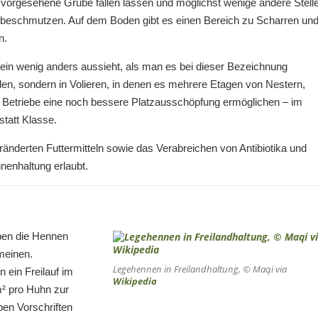
r vorgesehene Grube fallen lassen und möglichst wenige andere Stell
en beschmutzen. Auf dem Boden gibt es einen Bereich zu Scharren un
n.
 ein wenig anders aussieht, als man es bei dieser Bezeichnung
en, sondern in Volieren, in denen es mehrere Etagen von Nestern,
die Betriebe eine noch bessere Platzausschöpfung ermöglichen – im
statt Klasse.
änderten Futtermitteln sowie das Verabreichen von Antibiotika und
nenhaltung erlaubt.
eben die Hennen
meinen.
Legehennen in Freilandhaltung, © Maqi via
 ein Freilauf im
Wikipedia
² pro Huhn zur
ben Vorschriften