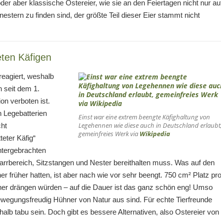
r aber klassische Ostereier, wie sie an den Feiertagen nicht nur au
stern zu finden sind, der größte Teil dieser Eier stammt nicht
eten Käfigen
reagiert, weshalb
n seit dem 1.
on verboten ist.
n Legebatterien
Einst war eine extrem beengte Käfighaltung von
Legehennen wie diese auch in Deutschland erlaubt
cht
gemeinfreies Werk via
Wikipedia
eter Käfig“
untergebrachten
arrbereich, Sitzstangen und Nester bereithalten muss. Was auf den
er früher hatten, ist aber nach wie vor sehr beengt. 750 cm² Platz pr
hner drängen würden – auf die Dauer ist das ganz schön eng! Umso
ewegungsfreudig Hühner von Natur aus sind. Für echte Tierfreunde
halb tabu sein. Doch gibt es bessere Alternativen, also Ostereier von