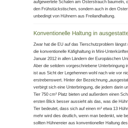
aufgewertete Schalen am Osterstrauch baumeln, ode
den Frühstückstischen, sondern auch in den Osterne
unbedingt von Hühnern aus Freilandhaltung.
Konventionelle Haltung in ausgestatt
Zwar hat die EU auf das Tierschutzproblem längst 
die konventionelle Käfighaltung in Mini-Unterkünfte
Januar 2012 in allen Ländern der Europäischen Uni
Aber die seitdem vorgeschriebene Unterbringung i
ist aus Sicht der Legehennen wohl nach wie vor ni
erstrebenswert. Hinter der Bezeichnung „ausgestatt
verbirgt sich eine Unterbringung, die jedem darin 
Tier 750 cm² Platz bieten und außerdem einen Sch
ersten Blick besser aussieht als das, was die Hühn
Tier bedeutet, dass sich auf einen m² etwa 13 Hü
mehr wird dies deutlich, wenn man bedenkt, wie b
sollten Hühnereier aus konventioneller Haltung des