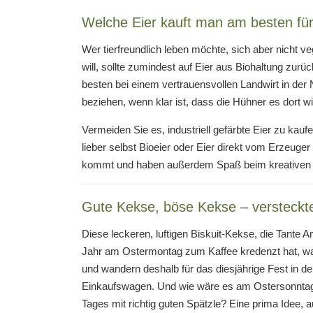
Welche Eier kauft man am besten für
Wer tierfreundlich leben möchte, sich aber nicht v
will, sollte zumindest auf Eier aus Biohaltung zurü
besten bei einem vertrauensvollen Landwirt in der 
beziehen, wenn klar ist, dass die Hühner es dort wi
Vermeiden Sie es, industriell gefärbte Eier zu kau
lieber selbst Bioeier oder Eier direkt vom Erzeuger
kommt und haben außerdem Spaß beim kreativen Ge
Gute Kekse, böse Kekse – versteckte
Diese leckeren, luftigen Biskuit-Kekse, die Tante An
Jahr am Ostermontag zum Kaffee kredenzt hat, wa
und wandern deshalb für das diesjährige Fest in d
Einkaufswagen. Und wie wäre es am Ostersonntag
Tages mit richtig guten Spätzle? Eine prima Idee, 