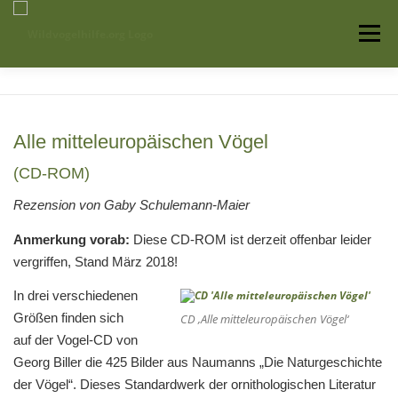
Zum
Inhalt
Menü
springen
Startseite
Über uns
Vogelwissen
Alle mitteleuropäischen Vögel
Auffangstationen
(CD-ROM)
Rezension von Gaby Schulemann-Maier
Anmerkung vorab:
Diese CD-ROM ist derzeit offenbar leider
vergriffen, Stand März 2018!
In drei verschiedenen
Größen finden sich
CD ‚Alle mitteleuropäischen Vögel‘
auf der Vogel-CD von
Georg Biller die 425 Bilder aus Naumanns „Die Naturgeschichte
der Vögel“. Dieses Standardwerk der ornithologischen Literatur