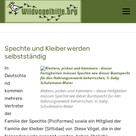
Zum
Inhalt
Menü
springen
Startseite
Über uns
Vogelwissen
Spechte und Kleiber werden
selbstständig
Auffangstationen
In
Deutschla
nd
kommen
Klettern, picken und hämmern – dieser Fertigkeiten
müssen Spechte wie dieser Buntspecht für den
mehrere
Nahrungserwerb beherrschen, © Gaby
Vertreter
Schulemann-Maier
der
Familie der Spechte (Piciformes) sowie ein Mitglied der
Familie der Kleiber (Sittidae) vor. Diese Vögel, die in der