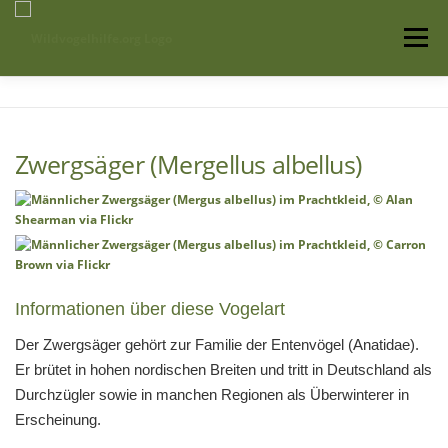
Zum
Inhalt
Menü
springen
Startseite
Über uns
Vogelwissen
Zwergsäger (Mergellus albellus)
Auffangstationen
Informationen über diese Vogelart
Der Zwergsäger gehört zur Familie der Entenvögel (Anatidae).
Er brütet in hohen nordischen Breiten und tritt in Deutschland als
Durchzügler sowie in manchen Regionen als Überwinterer in
Erscheinung.