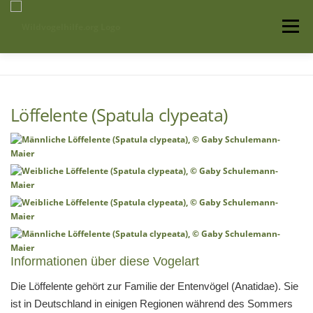
Zum
Inhalt
Menü
springen
Startseite
Über uns
Vogelwissen
Löffelente (Spatula clypeata)
Auffangstationen
Informationen über diese Vogelart
Die Löffelente gehört zur Familie der Entenvögel (Anatidae). Sie
ist in Deutschland in einigen Regionen während des Sommers