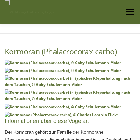
Zum
Inhalt
Menü
springen
Startseite
Über uns
Vogelwissen
Kormoran (Phalacrocorax carbo)
Auffangstationen
Informationen über diese Vogelart
Der Kormoran gehört zur Familie der Kormorane
(Phalacrocoracidae), die nach ihm benannt ist. In Deutschland