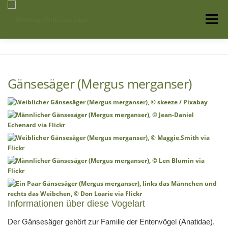
Zum
Inhalt
Menü
springen
Startseite
Über uns
Vogelwissen
Gänsesäger (Mergus merganser)
Auffangstationen
Informationen über diese Vogelart
Der Gänsesäger gehört zur Familie der Entenvögel (Anatidae).