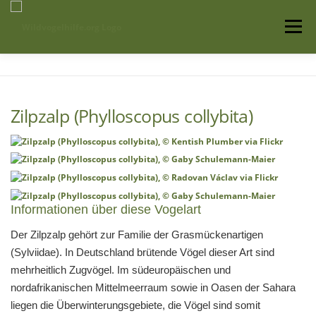
Zum
Inhalt
Menü
springen
Startseite
Über uns
Vogelwissen
Zilpzalp (Phylloscopus collybita)
Auffangstationen
Informationen über diese Vogelart
Der Zilpzalp gehört zur Familie der Grasmückenartigen
(Sylviidae). In Deutschland brütende Vögel dieser Art sind
mehrheitlich Zugvögel. Im südeuropäischen und
nordafrikanischen Mittelmeerraum sowie in Oasen der Sahara
liegen die Überwinterungsgebiete, die Vögel sind somit