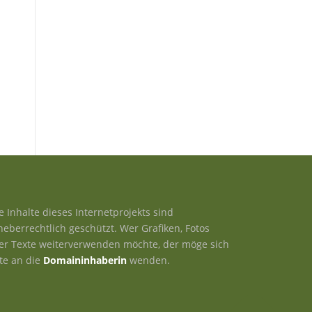
le Inhalte dieses Internetprojekts sind
heberrechtlich geschützt. Wer Grafiken, Fotos
er Texte weiterverwenden möchte, der möge sich
tte an die
Domaininhaberin
wenden.