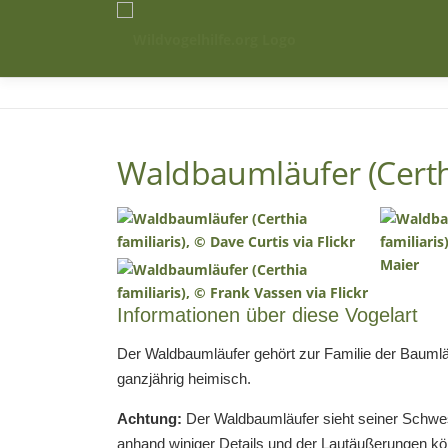
Zum
Inhalt
springen
Waldbaumläufer (Certhi
Informationen über diese Vogelart
Der Waldbaumläufer gehört zur Familie der Baumläu
ganzjährig heimisch.
Achtung:
Der Waldbaumläufer sieht seiner Schwe
anhand winiger Details und der Lautäußerungen kö