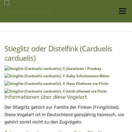
Zum
Inhalt
Menü
springen
Startseite
Über uns
Vogelwissen
Stieglitz oder Distelfink (Carduelis
Auffangstationen
carduelis)
Informationen über diese Vogelart
Der Stieglitz gehört zur Familie der Finken (Fringillidae).
Diese Vogelart ist in Deutschland ganzjährig heimisch, sie
gehört somit nicht zu den Zugvögeln.