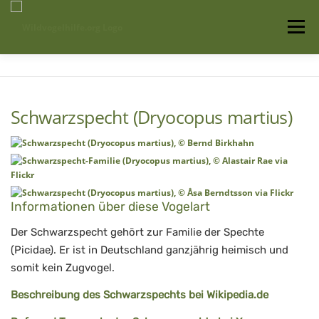
Zum
Inhalt
Menü
springen
Startseite
Über uns
Vogelwissen
Schwarzspecht (Dryocopus martius)
Auffangstationen
Informationen über diese Vogelart
Der Schwarzspecht gehört zur Familie der Spechte
(Picidae). Er ist in Deutschland ganzjährig heimisch und
somit kein Zugvogel.
Beschreibung des Schwarzspechts bei Wikipedia.de