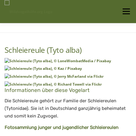
Zum
Inhalt
Menü
springen
Startseite
Über uns
Vogelwissen
Schleiereule (Tyto alba)
Auffangstationen
Informationen über diese Vogelart
Die Schleiereule gehört zur Familie der Schleiereulen
(Tytonidae). Sie ist in Deutschland ganzjährig beheimatet
und somit kein Zugvogel.
Fotosammlung junger und jugendlicher Schleiereulen