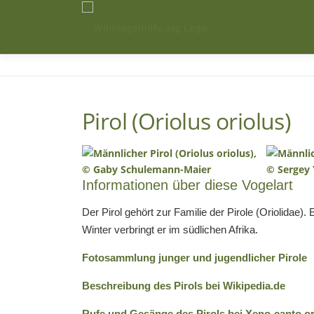
Zum
Inhalt
springen
Pirol (Oriolus oriolus)
Informationen über diese Vogelart
Der Pirol gehört zur Familie der Pirole (Oriolidae
Winter verbringt er im südlichen Afrika.
Fotosammlung junger und jugendlicher Pirole
Beschreibung des Pirols bei Wikipedia.de
Rufe und Gesänge des Pirols bei Xeno-canto.o