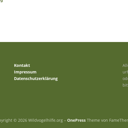
Kontakt
Al
Impressum
ur
Datenschutzerklärung
od
bi
yright © 2026 Wildvogelhilfe.org
–
OnePress
Theme von FameThe