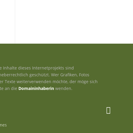
le Inhalte dieses Internetprojekts sind
heberrechtlich geschützt. Wer Grafiken, Fotos
er Texte weiterverwenden möchte, der möge sich
tte an die
Domaininhaberin
wenden.
mes