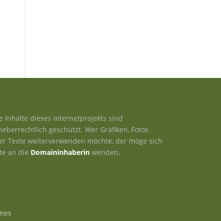
le Inhalte dieses Internetprojekts sind
heberrechtlich geschützt. Wer Grafiken, Fotos
er Texte weiterverwenden möchte, der möge sich
tte an die
Domaininhaberin
wenden.
mes