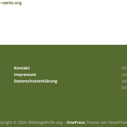
o-canto.org
Kontakt
Al
Impressum
ur
Datenschutzerklärung
od
bi
yright © 2026 Wildvogelhilfe.org
–
OnePress
Theme von FameThe