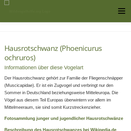
Zum
Inhalt
Menü
springen
Startseite
Über uns
Vogelwissen
Hausrotschwanz (Phoenicurus
ochruros)
Auffangstationen
Informationen über diese Vogelart
Der Hausrotschwanz gehört zur Familie der Fliegenschnäpper
(Muscicapidae). Er ist ein Zugvogel und verbringt nur den
Sommer in Deutschland beziehungsweise Mitteleuropa. Die
Vögel aus diesem Teil Europas überwintern vor allem im
Mittelmeeraum, sie sind somit Kurzstreckenzieher.
Fotosammlung junger und jugendlicher Hausrotschwänze
Beschreibung des Hausrotschwanzes bei Wikipedia.de