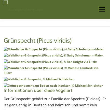
Zum
Inhalt
Menü
springen
Startseite
Über uns
Vogelwissen
Grünspecht (Picus viridis)
Auffangstationen
Informationen über diese Vogelart
Der Grünspecht gehört zur Familie der Spechte (Picidae). Er
ist ganzjährig in Deutschland heimisch und somit kein