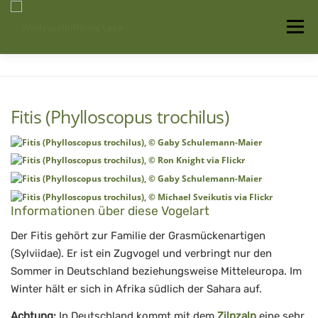
Zum
Inhalt
Menü
springen
Startseite
Über uns
Vogelwissen
Fitis (Phylloscopus trochilus)
Auffangstationen
Informationen über diese Vogelart
Der Fitis gehört zur Familie der Grasmückenartigen
(Sylviidae). Er ist ein Zugvogel und verbringt nur den
Sommer in Deutschland beziehungsweise Mitteleuropa. Im
Winter hält er sich in Afrika südlich der Sahara auf.
Achtung:
In Deutschland kommt mit dem
Zilpzalp
eine sehr