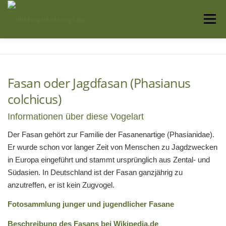
Zum
Inhalt
Menü
springen
Startseite
Über uns
Vogelwissen
Fasan oder Jagdfasan (Phasianus
colchicus)
Auffangstationen
Informationen über diese Vogelart
Der Fasan gehört zur Familie der Fasanenartige (Phasianidae).
Er wurde schon vor langer Zeit von Menschen zu Jagdzwecken
in Europa eingeführt und stammt ursprünglich aus Zental- und
Südasien. In Deutschland ist der Fasan ganzjährig zu
anzutreffen, er ist kein Zugvogel.
Fotosammlung junger und jugendlicher Fasane
Beschreibung des Fasans bei Wikipedia.de