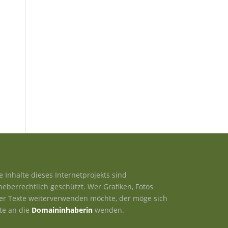
le Inhalte dieses Internetprojekts sind
heberrechtlich geschützt. Wer Grafiken, Fotos
er Texte weiterverwenden möchte, der möge sich
tte an die
Domaininhaberin
wenden.