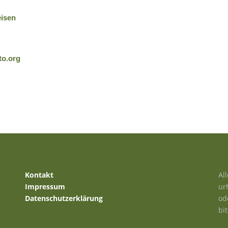
eisen
to.org
Kontakt
Al
Impressum
ur
Datenschutzerklärung
od
bi