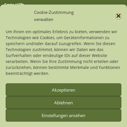
Erste Hilfe
Auffangstationen
Cookie-Zustimmung
Linksammlung
verwalten
Sitemap
Um Ihnen ein optimales Erlebnis zu bieten, verwenden wir
Technologien wie Cookies, um Geräteinformationen zu
Kontakt
speichern und/oder darauf zuzugreifen. Wenn Sie diesen
Impressum
Technologien zustimmst, können wir Daten wie das
Datenschutzerklärung
Surfverhalten oder eindeutige IDs auf dieser Website
verarbeiten. Wenn Sie Ihre Zustimmung nicht erteilen oder
zurückziehen, können bestimmte Merkmale und Funktionen
Alle Inhalte dieses Internetprojekts sind urheberrechtlich
beeinträchtigt werden.
geschützt. Wer Grafiken, Fotos oder Texte weiterverwenden
möchte, der möge sich bitte an die
Domaininhaberin
wenden.
Akzeptieren
Ablehnen
Einstellungen ansehen
Copyright © 2026 Wildvogelhilfe.org
–
OnePress
Theme von