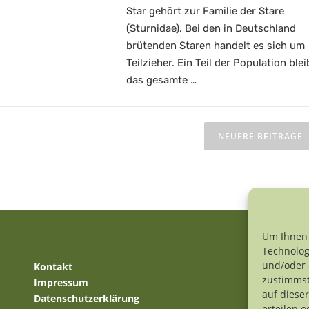
Star gehört zur Familie der Stare
(Sturnidae). Bei den in Deutschland
brütenden Staren handelt es sich um
Teilzieher. Ein Teil der Population blei
das gesamte …
NEUERE BEITRÄGE
Um Ihnen 
Technolog
und/oder 
Kontakt
Al
zustimmst
Impressum
ur
auf diese
Datenschutzerklärung
od
erteilen 