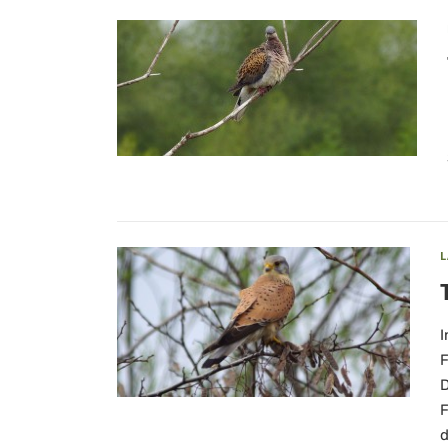
I
F
D
F
d