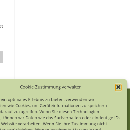
bt
Cookie-Zustimmung verwalten
ein optimales Erlebnis zu bieten, verwenden wir
ien wie Cookies, um Geräteinformationen zu speichern
darauf zuzugreifen. Wenn Sie diesen Technologien
le Inhalte dieses Internetprojekts sind
, können wir Daten wie das Surfverhalten oder eindeutige IDs
heberrechtlich geschützt. Wer Grafiken, Fotos
r Website verarbeiten. Wenn Sie Ihre Zustimmung nicht
er Texte weiterverwenden möchte, der möge sich
oder zurückziehen, können bestimmte Merkmale und