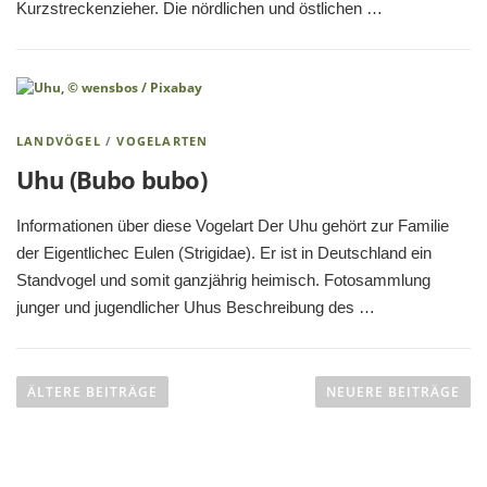
Kurzstreckenzieher. Die nördlichen und östlichen …
LANDVÖGEL
/
VOGELARTEN
Uhu (Bubo bubo)
Informationen über diese Vogelart Der Uhu gehört zur Familie
der Eigentlichec Eulen (Strigidae). Er ist in Deutschland ein
Standvogel und somit ganzjährig heimisch. Fotosammlung
junger und jugendlicher Uhus Beschreibung des …
B
e
ÄLTERE BEITRÄGE
NEUERE BEITRÄGE
i
t
r