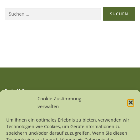
a
Suchen
g
nach:
s
n
a
v
i
g
a
t
i
Erste Hilfe
o
Auffangstationen
Cookie-Zustimmung
n
Linksammlung
verwalten
Sitemap
Um Ihnen ein optimales Erlebnis zu bieten, verwenden wir
Technologien wie Cookies, um Geräteinformationen zu
Kontakt
speichern und/oder darauf zuzugreifen. Wenn Sie diesen
Impressum
Technologien zustimmst, können wir Daten wie das