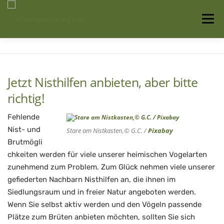
Zum
Inhalt
Menü
springen
Startseite
Über uns
Vogelwissen
Jetzt Nisthilfen anbieten, aber bitte
Auffangstationen
richtig!
Fehlende
Nist- und
Stare am Nistkasten,© G.C. /
Pixabay
Brutmögli
chkeiten werden für viele unserer heimischen Vogelarten
zunehmend zum Problem. Zum Glück nehmen viele unserer
gefiederten Nachbarn Nisthilfen an, die ihnen im
Siedlungsraum und in freier Natur angeboten werden.
Wenn Sie selbst aktiv werden und den Vögeln passende
Plätze zum Brüten anbieten möchten, sollten Sie sich