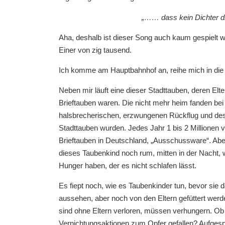
„…… dass kein Dichter d
Aha, deshalb ist dieser Song auch kaum gespielt wo
Einer von zig tausend.
Ich komme am Hauptbahnhof an, reihe mich in die 
Neben mir läuft eine dieser Stadttauben, deren Elt
Brieftauben waren. Die nicht mehr heim fanden bei
halsbrecherischen, erzwungenen Rückflug und de
Stadttauben wurden. Jedes Jahr 1 bis 2 Millionen 
Brieftauben in Deutschland, „Ausschussware“. Abe
dieses Taubenkind noch rum, mitten in der Nacht,
Hunger haben, der es nicht schlafen lässt.
Es fiept noch, wie es Taubenkinder tun, bevor sie 
aussehen, aber noch von den Eltern gefüttert werd
sind ohne Eltern verloren, müssen verhungern. Ob 
Vernichtungsaktionen zum Opfer gefallen? Aufgespieß