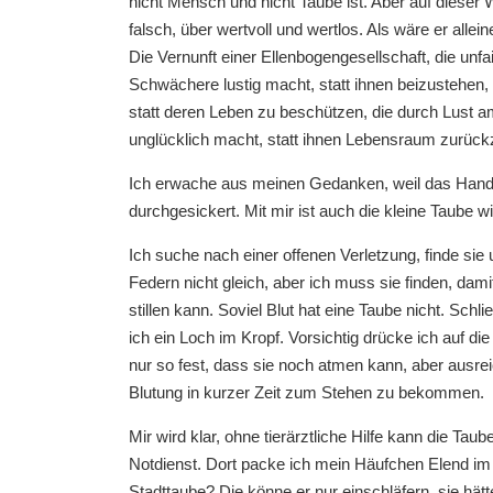
nicht Mensch und nicht Taube ist. Aber auf dieser 
falsch, über wertvoll und wertlos. Als wäre er allei
Die Vernunft einer Ellenbogengesellschaft, die unfa
Schwächere lustig macht, statt ihnen beizustehen,
statt deren Leben zu beschützen, die durch Lust am
unglücklich macht, statt ihnen Lebensraum zurüc
Ich erwache aus meinen Gedanken, weil das Handtuc
durchgesickert. Mit mir ist auch die kleine Taube w
Ich suche nach einer offenen Verletzung, finde sie 
Federn nicht gleich, aber ich muss sie finden, dami
stillen kann. Soviel Blut hat eine Taube nicht. Schl
ich ein Loch im Kropf. Vorsichtig drücke ich auf die
nur so fest, dass sie noch atmen kann, aber ausrei
Blutung in kurzer Zeit zum Stehen zu bekommen.
Mir wird klar, ohne tierärztliche Hilfe kann die Tau
Notdienst. Dort packe ich mein Häufchen Elend im H
Stadttaube? Die könne er nur einschläfern, sie hät