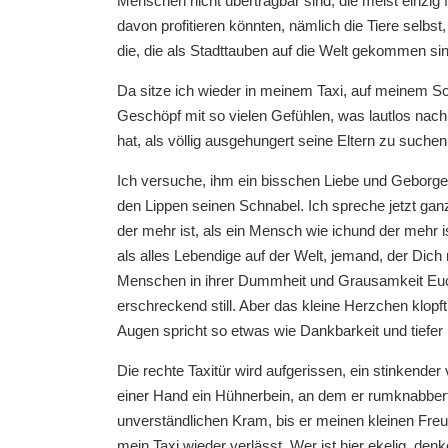
Menschen nicht übertragbar sind, die meist einzig 
davon profitieren könnten, nämlich die Tiere selb
die, die als Stadttauben auf die Welt gekommen si
Da sitze ich wieder in meinem Taxi, auf meinem S
Geschöpf mit so vielen Gefühlen, was lautlos nach
hat, als völlig ausgehungert seine Eltern zu suchen
Ich versuche, ihm ein bisschen Liebe und Geborge
den Lippen seinen Schnabel. Ich spreche jetzt ganz
der mehr ist, als ein Mensch wie ichund der mehr ist
als alles Lebendige auf der Welt, jemand, der Dich n
Menschen in ihrer Dummheit und Grausamkeit Euch a
erschreckend still. Aber das kleine Herzchen klopft
Augen spricht so etwas wie Dankbarkeit und tiefer 
Die rechte Taxitür wird aufgerissen, ein stinkender 
einer Hand ein Hühnerbein, an dem er rumknabbert, 
unverständlichen Kram, bis er meinen kleinen Freund e
mein Taxi wieder verlässt. Wer ist hier ekelig, denk