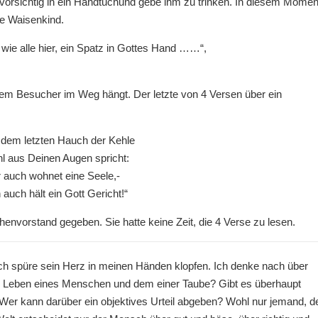
n vorsichtig in ein Handtuchund gebe ihm zu trinken. In diesem Momen
te Waisenkind.
ie alle hier, ein Spatz in Gottes Hand ……“,
edem Besucher im Weg hängt. Der letzte von 4 Versen über ein
 dem letzten Hauch der Kehle
hl aus Deinen Augen spricht:
r auch wohnet eine Seele,-
 auch hält ein Gott Gericht!“
envorstand gegeben. Sie hatte keine Zeit, die 4 Verse zu lesen.
Ich spüre sein Herz in meinen Händen klopfen. Ich denke nach über
m Leben eines Menschen und dem einer Taube? Gibt es überhaupt
Wer kann darüber ein objektives Urteil abgeben? Wohl nur jemand, d