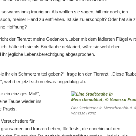
o wahnsinnig traurig an. Als wollten sie sagen, hilf mir doch, ich
uch, meiner Hand zu entfliehen. Ist sie zu erschöpft? Oder hat sie 
eine Hoffnung?
richt der Tierarzt meine Gedanken, „aber mit dem lädierten Flügel wir
ch, hätte ich sie als Brieftaube deklariert, wäre sie wohl eher
rd ihr jegliche Lebensberechtigung abgesprochen.
ihr ein Schmerzmittel geben?“, frage ich den Tierarzt. „Diese Taub
, wehrt er jetzt schon etwas ungeduldig ab.
r ein einziges Mal!“,
eine Taube wieder ins
Eine Stadttaube in Menschenobhut, 
 Praxis.
Vanessa Franz
 Versuchstiere für
grausamen und kurzen Leben, für Tests, die ohnehin auf den