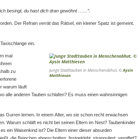
ich besingt, du hast dich dran gewöhnt ……“.
rden. Der Refrain verrät das Rätsel, ein kleiner Spatz ist gemeint.
Taxischlange ein.
ern mal
 ihrem
Junge Stadttauben in Menschenobhut, ©
Aysin
shalb zu
Matthiesen
verlorene
r warum läuft
 wo alle anderen Tauben schlafen? Es muss einen wahnsinnigen
das Gurren lernen. In einem Alter, wo sie schon recht erwachsen
en. Warum schläft es nicht bei seinen Eltern im Nest? Taubenkinder
es ein Waisenkind ist? Die Eltern einer dieser absurden
t, die Beinchen abgeschnitten, festgeklebt, stranguliert, vergiftet?