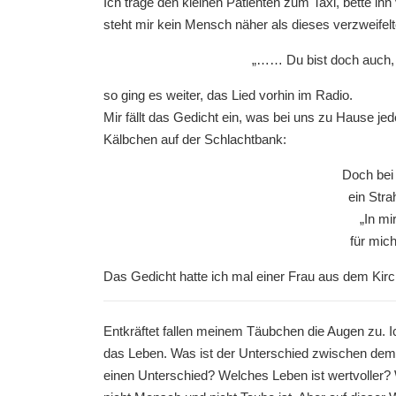
Ich trage den kleinen Patienten zum Taxi, bette ih
steht mir kein Mensch näher als dieses verzweifel
„…… Du bist doch auch, w
so ging es weiter, das Lied vorhin im Radio.
Mir fällt das Gedicht ein, was bei uns zu Hause j
Kälbchen auf der Schlachtbank:
Doch bei
ein Stra
„In mi
für mich
Das Gedicht hatte ich mal einer Frau aus dem Kirch
Entkräftet fallen meinem Täubchen die Augen zu. 
das Leben. Was ist der Unterschied zwischen de
einen Unterschied? Welches Leben ist wertvoller? 