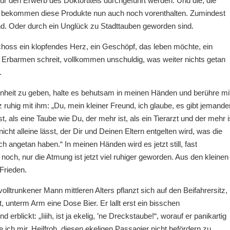
für den Erwerb des Doktortitels durchgeführt werden. Und die, die
st, bekommen diese Produkte nun auch noch vorenthalten. Zumindest
nd. Oder durch ein Unglück zu Stadttauben geworden sind.
choss ein klopfendes Herz, ein Geschöpf, das leben möchte, ein
 Erbarmen schreit, vollkommen unschuldig, was weiter nichts getan
.
nheit zu geben, halte es behutsam in meinen Händen und berühre mi
 ruhig mit ihm: „Du, mein kleiner Freund, ich glaube, es gibt jemande
, als eine Taube wie Du, der mehr ist, als ein Tierarzt und der mehr i
icht alleine lässt, der Dir und Deinen Eltern entgelten wird, was die
ngetan haben.“ In meinen Händen wird es jetzt still, fast
 noch, nur die Atmung ist jetzt viel ruhiger geworden. Aus den kleinen
Frieden.
volltrunkener Mann mittleren Alters pflanzt sich auf den Beifahrersitz, 
unterm Arm eine Dose Bier. Er lallt erst ein bisschen
rblickt: „Iiiih, ist ja ekelig, ’ne Dreckstaube!“, worauf er panikartig
e ich mir. Heilfroh, diesen ekeligen Passagier nicht befördern zu