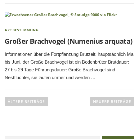
ARTBESTIMMUNG
Großer Brachvogel (Numenius arquata)
Informationen über die Fortpflanzung Brutzeit: hauptsächlich Mai
bis Juni, der Große Brachvogel ist ein Bodenbrüter Brutdauer:
27 bis 29 Tage Führungsdauer: Große Brachvögel sind
Nestflüchter, sie laufen umher und werden …
B
e
ÄLTERE BEITRÄGE
NEUERE BEITRÄGE
i
t
r
a