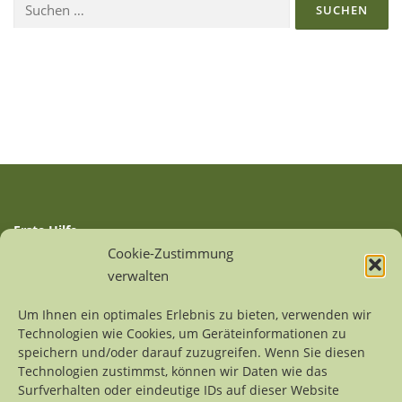
Suchen
g
nach:
s
n
a
v
i
g
a
t
i
Erste Hilfe
o
Auffangstationen
Cookie-Zustimmung
n
Linksammlung
verwalten
Sitemap
Um Ihnen ein optimales Erlebnis zu bieten, verwenden wir
Technologien wie Cookies, um Geräteinformationen zu
Kontakt
speichern und/oder darauf zuzugreifen. Wenn Sie diesen
Impressum
Technologien zustimmst, können wir Daten wie das
Datenschutzerklärung
Surfverhalten oder eindeutige IDs auf dieser Website