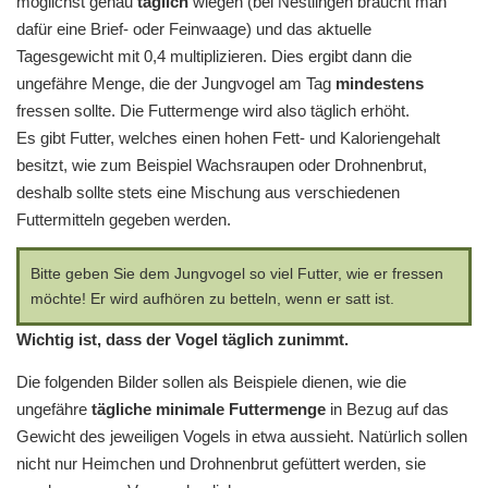
möglichst genau
täglich
wiegen (bei Nestlingen braucht man
dafür eine Brief- oder Feinwaage) und das aktuelle
Tagesgewicht mit 0,4 multiplizieren. Dies ergibt dann die
ungefähre Menge, die der Jungvogel am Tag
mindestens
fressen sollte. Die Futtermenge wird also täglich erhöht.
Es gibt Futter, welches einen hohen Fett- und Kaloriengehalt
besitzt, wie zum Beispiel Wachsraupen oder Drohnenbrut,
deshalb sollte stets eine Mischung aus verschiedenen
Futtermitteln gegeben werden.
Bitte geben Sie dem Jungvogel so viel Futter, wie er fressen
möchte! Er wird aufhören zu betteln, wenn er satt ist.
Wichtig ist, dass der Vogel täglich zunimmt.
Die folgenden Bilder sollen als Beispiele dienen, wie die
ungefähre
tägliche minimale
Futtermenge
in Bezug auf das
Gewicht des jeweiligen Vogels in etwa aussieht. Natürlich sollen
nicht nur Heimchen und Drohnenbrut gefüttert werden, sie