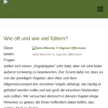
Zum
Inhalt
Menü
springen
Startseite
Über uns
Vogelwissen
Wie oft und wie viel füttern?
Auffangstationen
Diese
beiden
Satte Mönche, © Dagmar Offermann
Fragen
stellen sich einem „Vogelpäppler“ sehr bald, aber sie sind leider
äußerst schwierig zu beantworten. Der Grund dafür ist, dass es
von der jeweiligen Vogelart, dem Alter und dem
Allgemeinzustand des einzelnen Vogels abhängt, wie häufig er
gefüttert werden sollte und wie groß die einzelnen Mahlzeiten
sein sollten. Wir versuchen dennoch in diesem Kapitel einige
Hinweise zu geben, die Ihnen hoffentlich dabei helfen, das