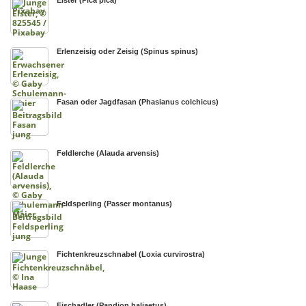
Elster (Pica pica)
Erlenzeisig oder Zeisig (Spinus spinus)
Fasan oder Jagdfasan (Phasianus colchicus)
Feldlerche (Alauda arvensis)
Feldsperling (Passer montanus)
Fichtenkreuzschnabel (Loxia curvirostra)
Fischadler (Pandion haliaetus)