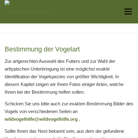
Zum
Inhalt
Menü
springen
Startseite
Über uns
Vogelwissen
Bestimmung der Vogelart
Auffangstationen
Zur artgerechten Auswahl des Futters und zur Wahl der
arttypischen Unterbringung ist eine möglichst exakte
Identifikation der Vogelspezies von größter Wichtigkeit. In
diesem Kapitel zeigen wir Ihnen Fotos einiger Arten, welche
Ihnen bei der Bestimmung helfen sollen.
Schicken Sie uns bitte auch zur exakten Bestimmung Bilder des
Vogels von verschiedenen Seiten an
wildvogelhilfe@wildvogelhilfe.org
.
Sollte Ihnen das Nest bekannt sein, aus dem der gefundene