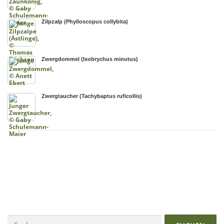
Zilpzalp (Phylloscopus collybita)
Zwergdommel (Ixobrychus minutus)
Zwergtaucher (Tachybaptus ruficollis)
Suchen