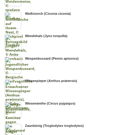
Weißstorch (Ciconia ciconia)
Wendehals (Jynx torquilla)
Wespenbussard (Pernis apivorus)
Wiesenpieper (Anthus pratensis)
Wiesenweihe (Circus pygargus)
Zaunkönig (Troglodytes troglodytes)