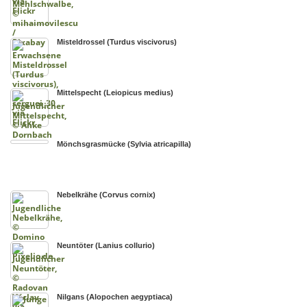
Misteldrossel (Turdus viscivorus)
Mittelspecht (Leiopicus medius)
Mönchsgrasmücke (Sylvia atricapilla)
Nebelkrähe (Corvus cornix)
Neuntöter (Lanius collurio)
Nilgans (Alopochen aegyptiaca)