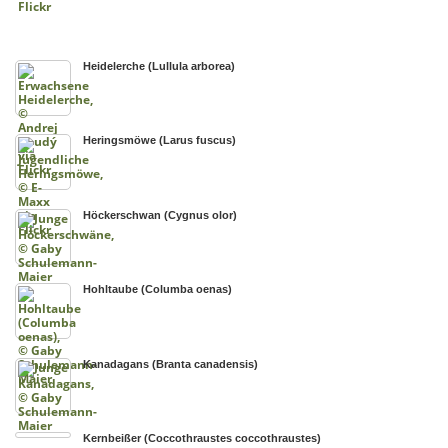
Heidelerche (Lullula arborea)
Heringsmöwe (Larus fuscus)
Höckerschwan (Cygnus olor)
Hohltaube (Columba oenas)
Kanadagans (Branta canadensis)
Kernbeißer (Coccothraustes coccothraustes)