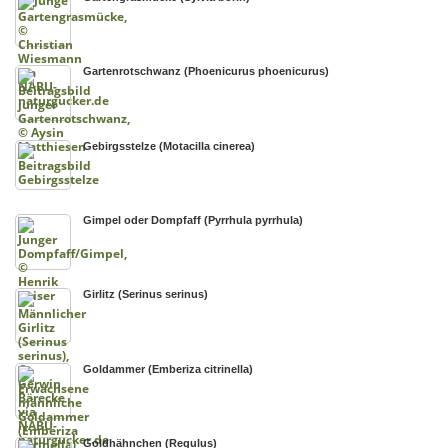
Gartenrotschwanz (Phoenicurus phoenicurus)
Gebirgsstelze (Motacilla cinerea)
Gimpel oder Dompfaff (Pyrrhula pyrrhula)
Girlitz (Serinus serinus)
Goldammer (Emberiza citrinella)
Goldhähnchen (Regulus)