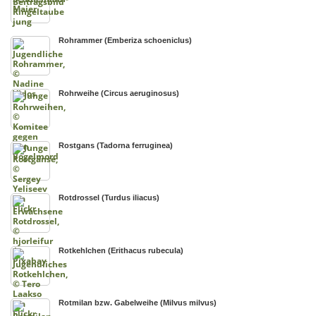
Rohrammer (Emberiza schoeniclus)
Rohrweihe (Circus aeruginosus)
Rostgans (Tadorna ferruginea)
Rotdrossel (Turdus iliacus)
Rotkehlchen (Erithacus rubecula)
Rotmilan bzw. Gabelweihe (Milvus milvus)