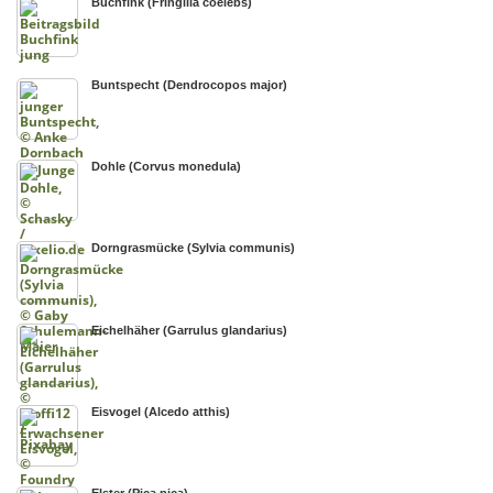
Buchfink (Fringilla coelebs)
Buntspecht (Dendrocopos major)
Dohle (Corvus monedula)
Dorngrasmücke (Sylvia communis)
Eichelhäher (Garrulus glandarius)
Eisvogel (Alcedo atthis)