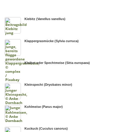
Kiebitz (Vanellus vanellus)
Klappergrasmücke (Sylvia curruca)
Kleiber oder Spechtmeise (Sitta europaea)
Kleinspecht (Dryobates minor)
Kohlmeise (Parus major)
Kuckuck (Cuculus canorus)