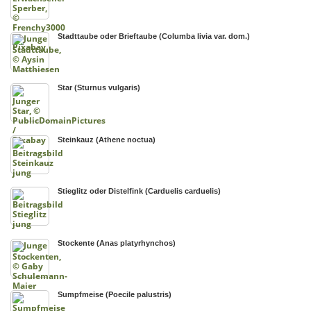
Stadttaube oder Brieftaube (Columba livia var. dom.)
Star (Sturnus vulgaris)
Steinkauz (Athene noctua)
Stieglitz oder Distelfink (Carduelis carduelis)
Stockente (Anas platyrhynchos)
Sumpfmeise (Poecile palustris)