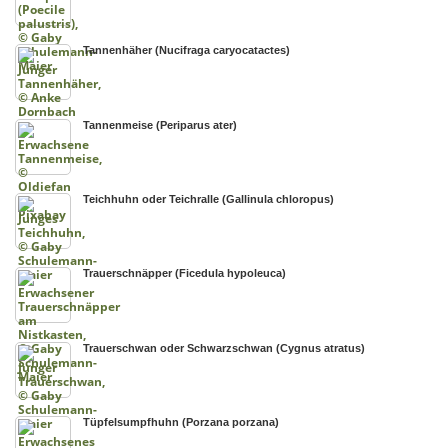
Tannenhäher (Nucifraga caryocatactes)
Tannenmeise (Periparus ater)
Teichhuhn oder Teichralle (Gallinula chloropus)
Trauerschnäpper (Ficedula hypoleuca)
Trauerschwan oder Schwarzschwan (Cygnus atratus)
Tüpfelsumpfhuhn (Porzana porzana)