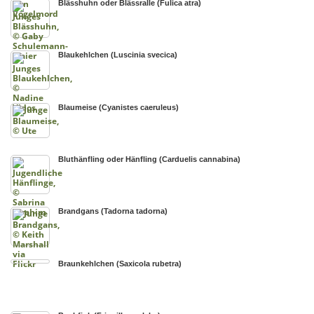
Blässhuhn oder Blässralle (Fulica atra)
Blaukehlchen (Luscinia svecica)
Blaumeise (Cyanistes caeruleus)
Bluthänfling oder Hänfling (Carduelis cannabina)
Brandgans (Tadorna tadorna)
Braunkehlchen (Saxicola rubetra)