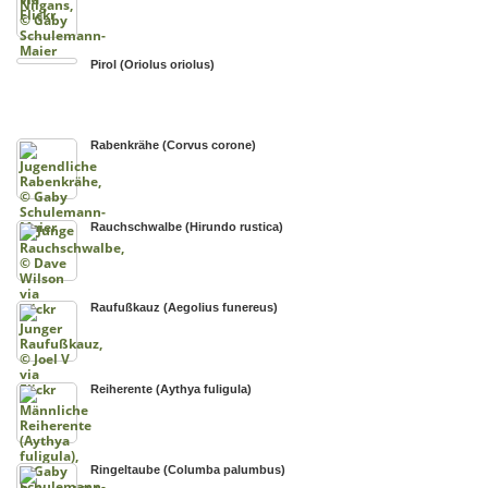
Pirol (Oriolus oriolus)
Rabenkrähe (Corvus corone)
Rauchschwalbe (Hirundo rustica)
Raufußkauz (Aegolius funereus)
Reiherente (Aythya fuligula)
Ringeltaube (Columba palumbus)