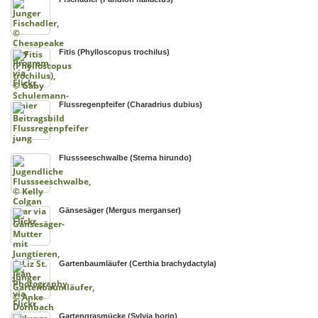
Fitis (Phylloscopus trochilus)
Flussregenpfeifer (Charadrius dubius)
Flussseeschwalbe (Sterna hirundo)
Gänsesäger (Mergus merganser)
Gartenbaumläufer (Certhia brachydactyla)
Gartengrasmücke (Sylvia borin)