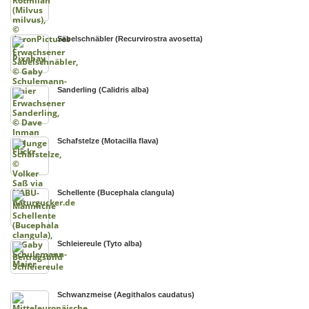
Säbelschnäbler (Recurvirostra avosetta)
Sanderling (Calidris alba)
Schafstelze (Motacilla flava)
Schellente (Bucephala clangula)
Schleiereule (Tyto alba)
Schwanzmeise (Aegithalos caudatus)